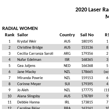
2020 Laser R
M
RADIAL WOMEN
Rank
Sailor
Country
Sail No
R
1
Krystal Weir
AUS
180195
1
2
Christine Bridge
AUS
153136
8
3
Cecilia Carranza Saroli
ARG
179356
2
4
Nufar Edelman
ISR
168365
3
5
Gea Jutjens
NED
166368
5
6
Jane Macky
NZL
178665
(oc
7
Miranda Powrie
NZL
159153
6
8
Corinne Meyer
SUI
179395
4
9
Jo Aleh
NZL
177775
(11
10
Alana Slingsby
AUS
178789
9
11
Debbie Hanna
IRL
173815
7
12
Caroline Béjar
BRA
163161
1