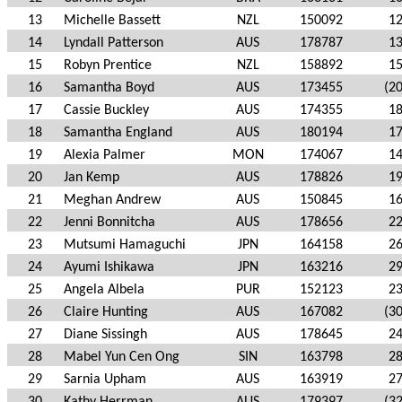
13
Michelle Bassett
NZL
150092
1
14
Lyndall Patterson
AUS
178787
1
15
Robyn Prentice
NZL
158892
1
16
Samantha Boyd
AUS
173455
(20
17
Cassie Buckley
AUS
174355
1
18
Samantha England
AUS
180194
1
19
Alexia Palmer
MON
174067
1
20
Jan Kemp
AUS
178826
1
21
Meghan Andrew
AUS
150845
1
22
Jenni Bonnitcha
AUS
178656
2
23
Mutsumi Hamaguchi
JPN
164158
2
24
Ayumi Ishikawa
JPN
163216
2
25
Angela Albela
PUR
152123
2
26
Claire Hunting
AUS
167082
(30
27
Diane Sissingh
AUS
178645
2
28
Mabel Yun Cen Ong
SIN
163798
2
29
Sarnia Upham
AUS
163919
2