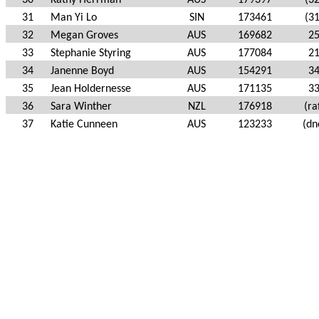
30
Kathy Herrman
AUS
179397
(32
31
Man Yi Lo
SIN
173461
(31
32
Megan Groves
AUS
169682
2
33
Stephanie Styring
AUS
177084
2
34
Janenne Boyd
AUS
154291
3
35
Jean Holdernesse
AUS
171135
3
36
Sara Winther
NZL
176918
(ra
37
Katie Cunneen
AUS
123233
(dn