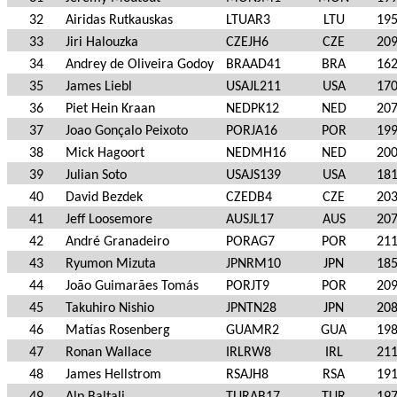
32
Airidas Rutkauskas
LTUAR3
LTU
19
33
Jiri Halouzka
CZEJH6
CZE
20
34
Andrey de Oliveira Godoy
BRAAD41
BRA
16
35
James Liebl
USAJL211
USA
17
36
Piet Hein Kraan
NEDPK12
NED
20
37
Joao Gonçalo Peixoto
PORJA16
POR
19
38
Mick Hagoort
NEDMH16
NED
20
39
Julian Soto
USAJS139
USA
18
40
David Bezdek
CZEDB4
CZE
20
41
Jeff Loosemore
AUSJL17
AUS
20
42
André Granadeiro
PORAG7
POR
21
43
Ryumon Mizuta
JPNRM10
JPN
18
44
João Guimarães Tomás
PORJT9
POR
20
45
Takuhiro Nishio
JPNTN28
JPN
20
46
Matías Rosenberg
GUAMR2
GUA
19
47
Ronan Wallace
IRLRW8
IRL
21
48
James Hellstrom
RSAJH8
RSA
19