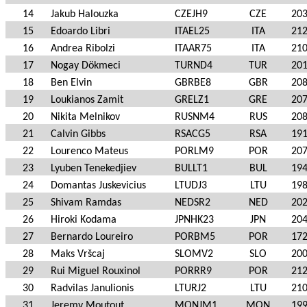
14
Jakub Halouzka
CZEJH9
CZE
20
15
Edoardo Libri
ITAEL25
ITA
21
16
Andrea Ribolzi
ITAAR75
ITA
21
17
Nogay Dökmeci
TURND4
TUR
20
18
Ben Elvin
GBRBE8
GBR
20
19
Loukianos Zamit
GRELZ1
GRE
20
20
Nikita Melnikov
RUSNM4
RUS
20
21
Calvin Gibbs
RSACG5
RSA
19
22
Lourenco Mateus
PORLM9
POR
20
23
Lyuben Tenekedjiev
BULLT1
BUL
19
24
Domantas Juskevicius
LTUDJ3
LTU
19
25
Shivam Ramdas
NEDSR2
NED
20
26
Hiroki Kodama
JPNHK23
JPN
20
27
Bernardo Loureiro
PORBM5
POR
17
28
Maks Vršcaj
SLOMV2
SLO
20
29
Rui Miguel Rouxinol
PORRR9
POR
21
30
Radvilas Janulionis
LTURJ2
LTU
21
31
Jeremy Moutout
MONJM1
MON
19