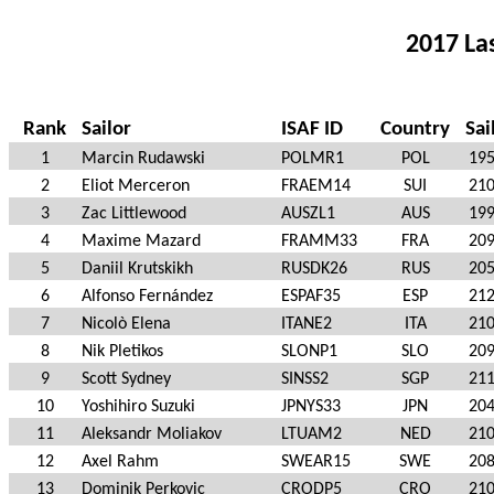
2017 La
Rank
Sailor
ISAF ID
Country
Sai
1
Marcin Rudawski
POLMR1
POL
19
2
Eliot Merceron
FRAEM14
SUI
21
3
Zac Littlewood
AUSZL1
AUS
19
4
Maxime Mazard
FRAMM33
FRA
20
5
Daniil Krutskikh
RUSDK26
RUS
20
6
Alfonso Fernández
ESPAF35
ESP
21
7
Nicolò Elena
ITANE2
ITA
21
8
Nik Pletikos
SLONP1
SLO
20
9
Scott Sydney
SINSS2
SGP
21
10
Yoshihiro Suzuki
JPNYS33
JPN
20
11
Aleksandr Moliakov
LTUAM2
NED
21
12
Axel Rahm
SWEAR15
SWE
20
13
Dominik Perkovic
CRODP5
CRO
21