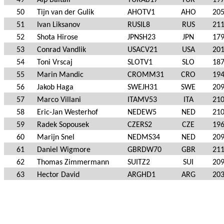
49
Alp Baltali
TURAB17
TUR
19
50
Tijn van der Gulik
AHOTV1
AHO
20
51
Ivan Liksanov
RUSIL8
RUS
21
52
Shota Hirose
JPNSH23
JPN
17
53
Conrad Vandlik
USACV21
USA
20
54
Toni Vrscaj
SLOTV1
SLO
18
55
Marin Mandic
CROMM31
CRO
19
56
Jakob Haga
SWEJH31
SWE
20
57
Marco Villani
ITAMV53
ITA
21
58
Eric-Jan Westerhof
NEDEW5
NED
21
59
Radek Sopousek
CZERS2
CZE
19
60
Marijn Snel
NEDMS34
NED
20
61
Daniel Wigmore
GBRDW70
GBR
21
62
Thomas Zimmermann
SUITZ2
SUI
20
63
Hector David
ARGHD1
ARG
20